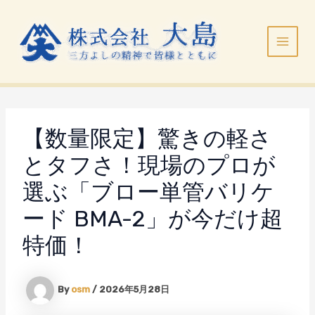
内
Main
容
Menu
を
ス
キ
ッ
プ
【数量限定】驚きの軽さ
とタフさ！現場のプロが
選ぶ「ブロー単管バリケ
ード BMA-2」が今だけ超
特価！
By
osm
/
2026年5月28日