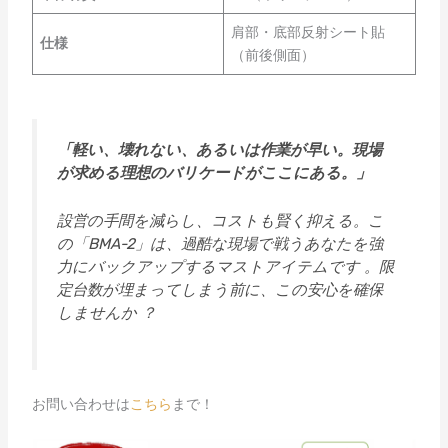
肩部・底部反射シート貼
仕様
（前後側面）
「軽い、壊れない、あるいは作業が早い。現場
が求める理想のバリケードがここにある。」
設営の手間を減らし、コストも賢く抑える。こ
の「BMA-2」は、過酷な現場で戦うあなたを強
力にバックアップするマストアイテムです
。限
定台数が埋まってしまう前に、この安心を確保
しませんか
？
お問い合わせは
こちら
まで！