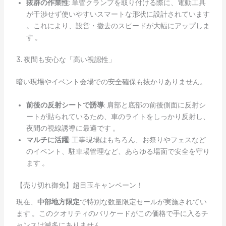
抜群の作業性
: 単管クランプを取り付ける際に、電動工具
が干渉せず使いやすいスマートな形状に設計されています
。これにより、設営・撤去のスピードが大幅にアップしま
す 。
3. 夜間も安心な「高い視認性」
暗い現場やイベント会場での安全確保も抜かりありません。
前後の反射シートで誘導
: 肩部と底部の前後側面に反射シ
ートが貼られているため、車のライトをしっかり反射し、
夜間の視線誘導に最適です 。
マルチに活躍
: 工事現場はもちろん、お祭りやフェスなど
のイベント、駐車場管理など、あらゆる場面で安全を守り
ます 。
【売り切れ御免】超目玉キャンペーン！
現在、
中部地方限定
で特別な数量限定セールが実施されてい
ます 。このクオリティのバリケードがこの価格で手に入るチ
ャンスは滅多にありません 。