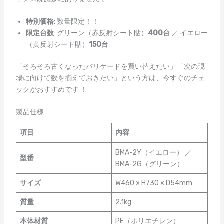
特別価格
: 数量限定！！
限定台数
: グリーン（赤反射シート貼）
400台
／ イエロー
（黄反射シート貼）
150台
「そろそろ古くなったバリケードを買い替えたい」「次の現
場に向けて数を揃えておきたい」という方は、今すぐのチェ
ックがおすすめです
！
製品仕様
項目
内容
BMA-2Y（イエロー） ／
型番
BMA-2G（グリーン）
サイズ
W460 × H730 × D54mm
質量
2.1kg
本体材質
PE（ポリエチレン）