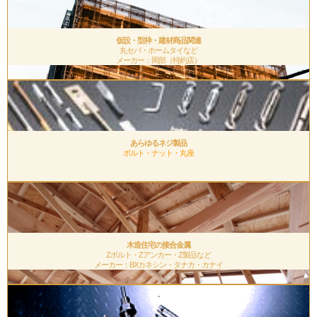
仮設・型枠・建材商品関連
丸セパ・ホームタイなど
メーカー：岡部（特約店）
.
あらゆるネジ製品
ボルト・ナット・丸座
.
木造住宅の接合金属
Zボルト・Zアンカー・Z製品など
メーカー：BXカネシン・タナカ・カナイ
.