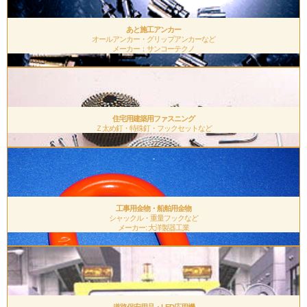
あと施工アンカー
オールアンカー・グリップアンカーなど
メーカー：サンコーテクノ
.
住宅用建築用ファスニング
Ｚ太め釘・特殊釘・フックセットなど
.
工事用金物・船舶用金物
シャックル・重量フックなど
メーカー: 大洋製器工業
.