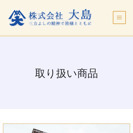
内
Main
容
Menu
を
ス
キ
ッ
プ
取り扱い商品
.