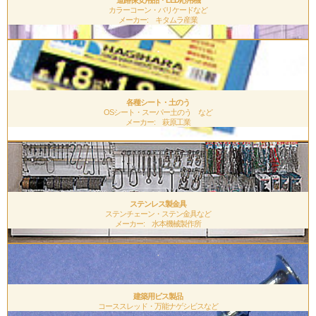
道路保安用品・LED応用機
カラーコーン・バリケードなど
メーカー: キタムラ産業
.
各種シート・土のう
OSシート・スーパー土のう など
メーカー: 萩原工業
.
ステンレス製金具
ステンチェーン・ステン金具など
メーカー: 水本機械製作所
.
建築用ビス製品
コーススレッド・万能ナゲシビスなど