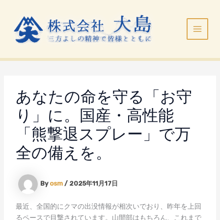
内
Main
容
Menu
を
ス
キ
ッ
プ
あなたの命を守る「お守
り」に。国産・高性能
「熊撃退スプレー」で万
全の備えを。
By
osm
/
2025年11月17日
最近、全国的にクマの出没情報が相次いでおり、昨年を上回
るペースで目撃されています。山間部はもちろん、これまで