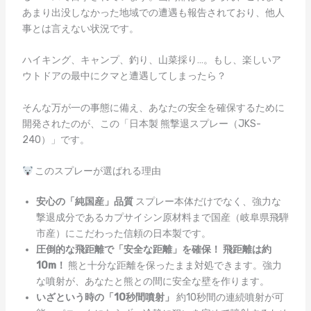
あまり出没しなかった地域での遭遇も報告されており、他人
事とは言えない状況です。
ハイキング、キャンプ、釣り、山菜採り…。もし、楽しいア
ウトドアの最中にクマと遭遇してしまったら？
そんな万が一の事態に備え、あなたの安全を確保するために
開発されたのが、この「日本製 熊撃退スプレー（JKS-
240）」です。
このスプレーが選ばれる理由
安心の「純国産」品質
スプレー本体だけでなく、強力な
撃退成分であるカプサイシン原材料まで国産（岐阜県飛騨
市産）にこだわった信頼の日本製です。
圧倒的な飛距離で「安全な距離」を確保！
飛距離は約
10m！
熊と十分な距離を保ったまま対処できます。強力
な噴射が、あなたと熊との間に安全な壁を作ります。
いざという時の「10秒間噴射」
約10秒間の連続噴射が可