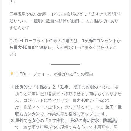
す。
工事現場や広い倉庫、イベント会場などで「広すぎて照明が
足りない」「照明の設置や移動が面倒…」とお悩みではあり
ませんか？
このLEDロープライトの最大の魅力は、
1ヶ所のコンセントか
ら最大40mまで連結
し、広範囲を均一に明るく照らせるこ
と！
「LEDロープライト」が選ばれる3つの理由
圧倒的な「手軽さ」と「効率」
従来の照明のように、場
所ごとに重い照明を設置・移動させる手間はもうありませ
ん。コンセントに繋ぐだけで、最大40mの「光の帯」
が、作業スペース全体をムラなく明るくします。
施工・撤
収もカンタン
で、作業効率が格段にアップします。
屋外でも安心の「タフ性能」
IP67の高い防水・防塵設計
で、急な雨や粉塵が多い現場でも安心して使用可能。屋