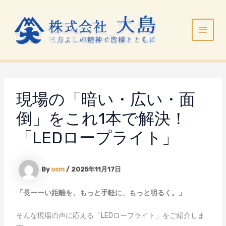
内
Main
容
Menu
を
ス
キ
ッ
プ
現場の「暗い・広い・面
倒」をこれ1本で解決！
「LEDロープライト」
By
osm
/
2025年11月17日
「長ーーい距離を、もっと手軽に、もっと明るく。」
そんな現場の声に応える「LEDロープライト」をご紹介しま