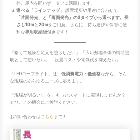
外、屋内を問わず、タフに活躍します。
選べる「ラインナップ」
設置場所や用途に合わせて、
「片面発光」と「両面発光」の2タイプから選べます。長
さも10m
と
20m
をご用意。さらに、持ち運びや保管に便
利な
専用収納袋付き
です！
「暗くて危険な足元を照らしたい」 「広い敷地全体の補助照
明として使いたい」 「設置コストや電気代を抑えたい」
「LEDロープライト」は、
低消費電力・低価格
ながら、そん
な現場のあらゆるニーズに応えます。
「現場が明るい!!」を、もっとスマートに実現しませんか？
ぜひ、この機会にご検討ください。
お問い合わせは
こちら
まで！